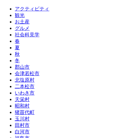
アクティビティ
観光
お土産
グルメ
社会科見学
春
夏
秋
冬
郡山市
会津若松市
北塩原村
二本松市
いわき市
天栄村
昭和村
猪苗代町
玉川村
田村市
白河市